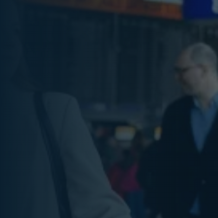
FAQs
Sie haben noch Fragen?
Entsteht die Wirkung einer
Teamreise während der
Reise oder danach?
Ein Teil der Wirkung entsteht während der Reise, der
größte Teil jedoch danach.
Während der Reise lernen sich Mitarbeitende besser
kennen und führen Gespräche, die im Arbeitsalltag selten
stattfinden.
Die eigentliche Wirkung zeigt sich aber erst später – wenn
Teams im Alltag anders miteinander arbeiten.