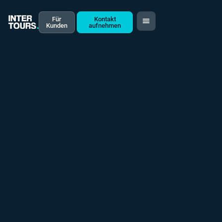
Für
Kontakt
Kunden
aufnehmen
6 Minuten Lesezeit
Intertours Reisen & Events GmbH